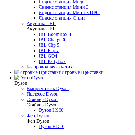
Яндекс станция Миди
Яндекс станция Мини 3
Яндекс станция Мини 3 ПРО
Яндекс станция Стрит
Акустика JBL
Акустика JBL
JBL BoomBox 4
JBL Charge 6
JBL Clip 5
JBL Flip 7
JBL GO4
JBL PartyBox
Беспроводная акустика
Игровые Приставки
Dyson
Dyson
Выпрямитель Dyson
Пылесос Dyson
Стайлер Dyson
Стайлер Dyson
Dyson HS08
Фен Dyson
Фен Dyson
Dyson HD16