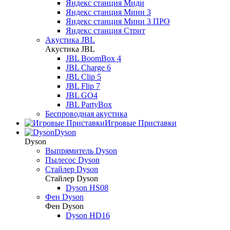
Яндекс станция Миди
Яндекс станция Мини 3
Яндекс станция Мини 3 ПРО
Яндекс станция Стрит
Акустика JBL
Акустика JBL
JBL BoomBox 4
JBL Charge 6
JBL Clip 5
JBL Flip 7
JBL GO4
JBL PartyBox
Беспроводная акустика
Игровые Приставки
Dyson
Dyson
Выпрямитель Dyson
Пылесос Dyson
Стайлер Dyson
Стайлер Dyson
Dyson HS08
Фен Dyson
Фен Dyson
Dyson HD16