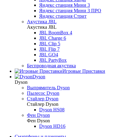
Яндекс станция Мини 3
Яндекс станция Мини 3 ПРО
Яндекс станция Стрит
Акустика JBL
Акустика JBL
JBL BoomBox 4
JBL Charge 6
JBL Clip 5
JBL Flip 7
JBL GO4
JBL PartyBox
Беспроводная акустика
Игровые Приставки
Dyson
Dyson
Выпрямитель Dyson
Пылесос Dyson
Стайлер Dyson
Стайлер Dyson
Dyson HS08
Фен Dyson
Фен Dyson
Dyson HD16
Смартфоны и планшеты