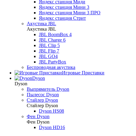
Яндекс станция Миди
Яндекс станция Мини 3
Яндекс станция Мини 3 ПРО
Яндекс станция Стрит
Акустика JBL
Акустика JBL
JBL BoomBox 4
JBL Charge 6
JBL Clip 5
JBL Flip 7
JBL GO4
JBL PartyBox
Беспроводная акустика
Игровые Приставки
Dyson
Dyson
Выпрямитель Dyson
Пылесос Dyson
Стайлер Dyson
Стайлер Dyson
Dyson HS08
Фен Dyson
Фен Dyson
Dyson HD16